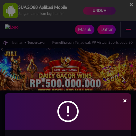
×
SIJAGO88 Aplikasi Mobile
UNDUH
Jangan tampilkan lagi hari ini
Masuk
Daftar
man • Nyaman • Terpercaya
Pemeliharaan Terjadwal: PP Virtual Sports pada 30-
×
JACKPOT
PLAY