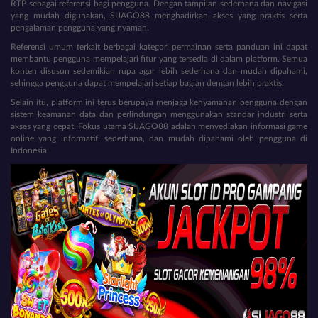
RTP sebagai referensi bagi pengguna. Dengan tampilan sederhana dan navigasi
yang mudah digunakan, SIJAGO88 menghadirkan akses yang praktis serta
pengalaman pengguna yang nyaman.
Referensi umum terkait berbagai kategori permainan serta panduan ini dapat
membantu pengguna mempelajari fitur yang tersedia di dalam platform. Semua
konten disusun sedemikian rupa agar lebih sederhana dan mudah dipahami,
sehingga pengguna dapat mempelajari setiap bagian dengan lebih praktis.
Selain itu, platform ini terus berupaya menjaga kenyamanan pengguna dengan
sistem keamanan data dan perlindungan menggunakan standar industri serta
akses yang cepat. Fokus utama SIJAGO88 adalah menyediakan informasi game
online yang informatif, sederhana, dan mudah dipahami oleh pengguna di
Indonesia.