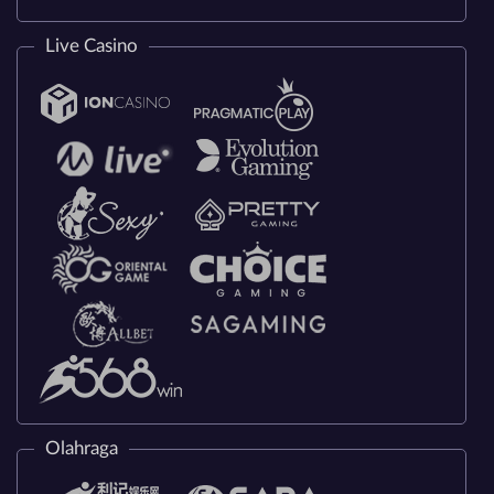
Live Casino
Olahraga