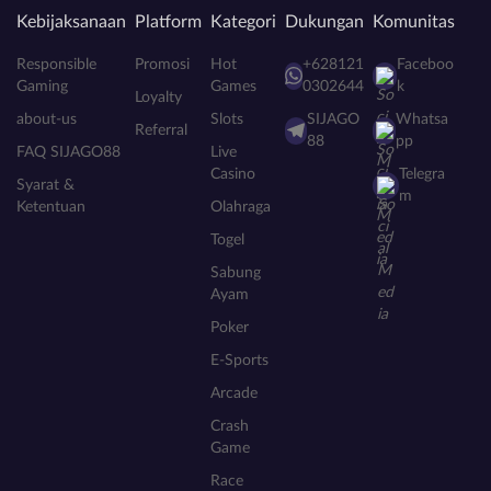
Kebijaksanaan
Platform
Kategori
Dukungan
Komunitas
Responsible
Promosi
Hot
+628121
Faceboo
Gaming
Games
0302644
k
Loyalty
about-us
Slots
SIJAGO
Whatsa
Referral
88
pp
FAQ SIJAGO88
Live
Casino
Telegra
Syarat &
m
Ketentuan
Olahraga
Togel
Sabung
Ayam
Poker
E-Sports
Arcade
Crash
Game
Race