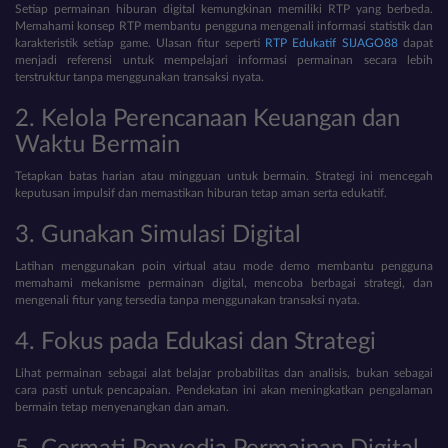
Setiap permainan hiburan digital kemungkinan memiliki RTP yang berbeda.
Memahami konsep RTP membantu pengguna mengenali informasi statistik dan
karakteristik setiap game. Ulasan fitur seperti
RTP Edukatif SIJAGO88
dapat
menjadi referensi untuk mempelajari informasi permainan secara lebih
terstruktur tanpa menggunakan transaksi nyata.
2. Kelola Perencanaan Keuangan dan
Waktu Bermain
Tetapkan batas harian atau mingguan untuk bermain. Strategi ini mencegah
keputusan impulsif dan memastikan hiburan tetap aman serta edukatif.
3. Gunakan Simulasi Digital
Latihan menggunakan poin virtual atau mode demo membantu pengguna
memahami mekanisme permainan digital, mencoba berbagai strategi, dan
mengenali fitur yang tersedia tanpa menggunakan transaksi nyata.
4. Fokus pada Edukasi dan Strategi
Lihat permainan sebagai alat belajar probabilitas dan analisis, bukan sebagai
cara pasti untuk pencapaian. Pendekatan ini akan meningkatkan pengalaman
bermain tetap menyenangkan dan aman.