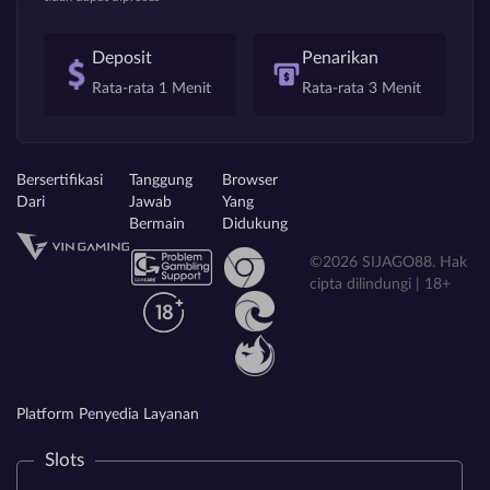
Deposit
Penarikan
Rata-rata 1 Menit
Rata-rata 3 Menit
Bersertifikasi
Tanggung
Browser
Dari
Jawab
Yang
Bermain
Didukung
©2026 SIJAGO88. Hak
cipta dilindungi | 18+
Platform Penyedia Layanan
Slots