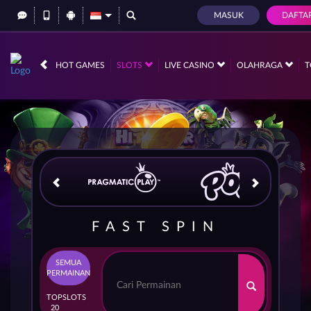
MASUK
DAFTA
IDR
12,675,649,
HOT GAMES
SLOTS
LIVE CASINO
OLAHRAGA
T
FAST SPIN
SEMUA
PERMAINAN
TOP
SLOTS
20