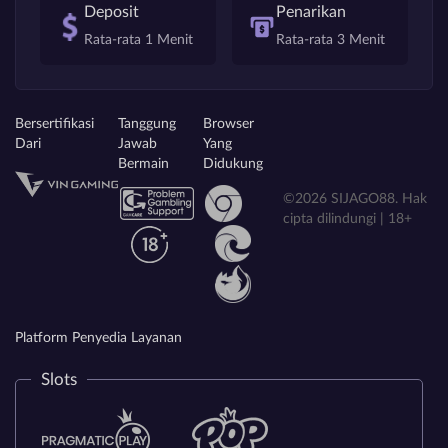
Deposit
Penarikan
Rata-rata 1 Menit
Rata-rata 3 Menit
Bersertifikasi
Tanggung
Browser
Dari
Jawab
Yang
Bermain
Didukung
©2026 SIJAGO88. Hak
cipta dilindungi | 18+
Platform Penyedia Layanan
Slots