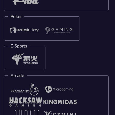
Poker
E-Sports
Arcade