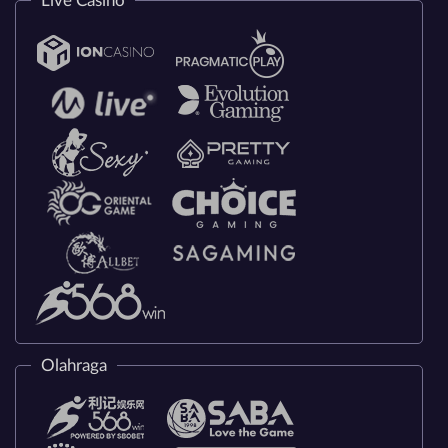
Live Casino
Olahraga