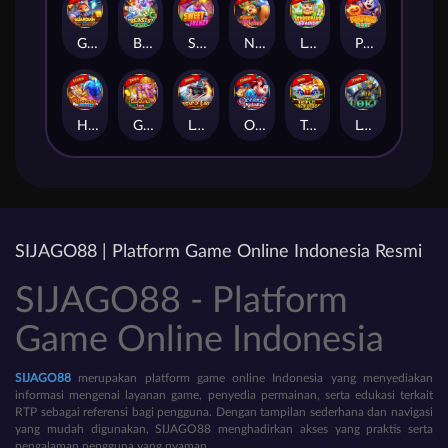
Guardian of the Museum
Beasts Of Luck
Sweet Frenzy
Nutty Riches
Leprechaun Bonanza
Pumpkins Go Lucky
Heavenly Fortunes
Ganesha Luck
Legend Of Eagle
Oceanic Melodies
Triple Happiness
Loki
SIJAGO88 | Platform Game Online Indonesia Resmi
SIJAGO88 - Platform
Game Online Indonesia
SIJAGO88
merupakan platform game online Indonesia yang menyediakan
informasi mengenai layanan game, penyedia permainan, serta edukasi terkait
RTP sebagai referensi bagi pengguna. Dengan tampilan sederhana dan navigasi
yang mudah digunakan, SIJAGO88 menghadirkan akses yang praktis serta
pengalaman pengguna yang nyaman.