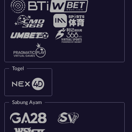
Togel
Sabung Ayam