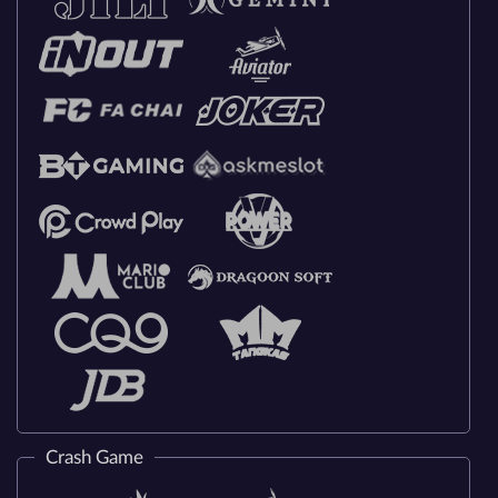
Crash Game