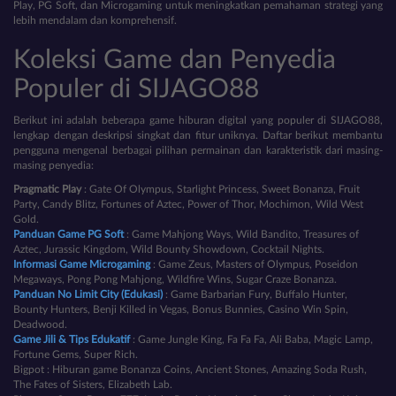
Play, PG Soft, dan Microgaming untuk meningkatkan pemahaman strategi yang
lebih mendalam dan komprehensif.
Koleksi Game dan Penyedia
Populer di SIJAGO88
Berikut ini adalah beberapa game hiburan digital yang populer di SIJAGO88,
lengkap dengan deskripsi singkat dan fitur uniknya. Daftar berikut membantu
pengguna mengenal berbagai pilihan permainan dan karakteristik dari masing-
masing penyedia:
Pragmatic Play
: Gate Of Olympus, Starlight Princess, Sweet Bonanza, Fruit
Party, Candy Blitz, Fortunes of Aztec, Power of Thor, Mochimon, Wild West
Gold.
Panduan Game PG Soft
: Game Mahjong Ways, Wild Bandito, Treasures of
Aztec, Jurassic Kingdom, Wild Bounty Showdown, Cocktail Nights.
Informasi Game Microgaming
: Game Zeus, Masters of Olympus, Poseidon
Megaways, Pong Pong Mahjong, Wildfire Wins, Sugar Craze Bonanza.
Panduan No Limit City (Edukasi)
: Game Barbarian Fury, Buffalo Hunter,
Bounty Hunters, Benji Killed in Vegas, Bonus Bunnies, Casino Win Spin,
Deadwood.
Game Jili & Tips Edukatif
: Game Jungle King, Fa Fa Fa, Ali Baba, Magic Lamp,
Fortune Gems, Super Rich.
Bigpot : Hiburan game Bonanza Coins, Ancient Stones, Amazing Soda Rush,
The Fates of Sisters, Elizabeth Lab.