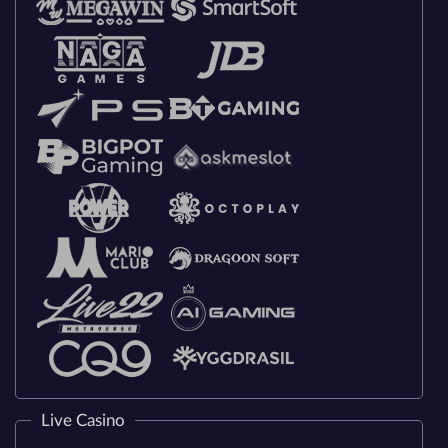
Live Casino