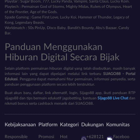
Playstar : Sugar Boom, 777, Lucky Panda, Vampire, Santa Claus, Lucky Koin.
Playtech : Permainan God of Storms, Mighty Midas, Rulers of Olympus, Heart
of the Frontier, Age of the Gods.
Spade Gaming : Game First Love, Lucky Koi, Hammer of Thunder, Legacy of
Kong, Legendary Beasts.
Worldmatch : 50s PinUp, Disco Baby, Bandit's Bounty, Abu's Bazaar, Candy
Bar.
Panduan Menggunakan
Hiburan Digital Secara Bijak
Selain platform permainan hiburan digital yang telah disebutkan, masih banyak
informasi lain yang dapat dipelajari melalui link terbaru
SIJAGO88 - Portal
Edukasi
. Pengguna dapat memahami fitur permainan, informasi penyedia, serta
panduan penggunaan platform secara lebih terstruktur.
Buat akun baru, daftar, link alternatif, login, Sijago88 app, ikuti panduan RTP
sijago88 dan tips bermain edukatif jagobetting, bantuan
Sijago88 Live Chat
dan
nikmati bonus serta cashback menarik dari SIJAGO88.
Kebijaksanaan
Platform
Kategori
Dukungan
Komunitas
Responsible
Promosi
Hot
+628121
Faceboo