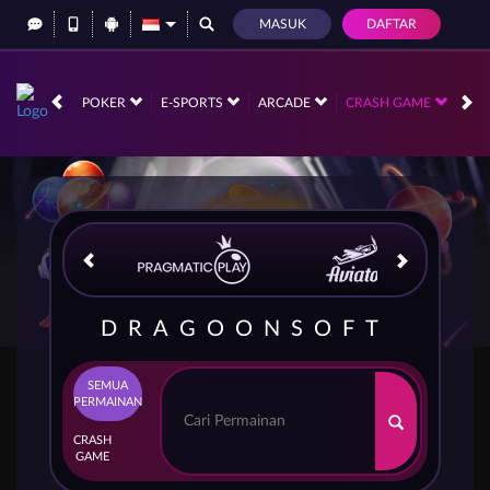
MASUK
DAFTAR
G AYAM
POKER
E-SPORTS
ARCADE
CRASH GAME
RA
DRAGOONSOFT
SEMUA
PERMAINAN
CRASH
GAME