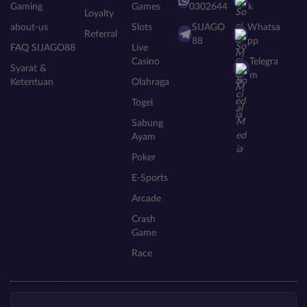
Gaming
Games
0302644
k
Loyalty
about-us
Slots
SIJAGO
Whatsa
Referral
88
pp
FAQ SIJAGO88
Live
Casino
Telegra
Syarat &
m
Ketentuan
Olahraga
Togel
Sabung
Ayam
Poker
E-Sports
Arcade
Crash
Game
Race