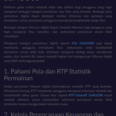
Platform game online menjadi salah satu pilihan bagi pengguna yang ingin
mengenal berbagai kategori permainan dan fitur yang tersedia. Berbagai jenis
permainan digital dapat dipelajari melalui informasi dan panduan yang
disediakan untuk membantu pengguna memahami karakteristik setiap fitur.
Berbagai kategori hiburan digital dapat menjadi referensi bagi pengguna yang
ingin mengenal fitur, tampilan, dan mekanisme permainan secara lebih
mendalam.
Mengenal kategori permainan digital seperti
Slot SIJAGO88
juga dapat
membantu pengguna memahami fitur, mekanisme, serta karakteristik
permainan secara lebih baik. Informasi mengenai strategi dasar, manajemen
waktu, dan kontrol diri dapat menjadi bagian dari penggunaan hiburan digital
yang lebih bertanggung jawab.
1. Pahami Pola dan RTP Statistik
Permainan
Setiap permainan hiburan digital kemungkinan memiliki RTP yang berbeda.
Memahami konsep RTP membantu pengguna mengenali informasi statistik dan
karakteristik setiap game. Ulasan fitur seperti
RTP Edukatif SIJAGO88
dapat
menjadi referensi untuk mempelajari informasi permainan secara lebih
terstruktur tanpa menggunakan transaksi nyata.
2. Kelola Perencanaan Keuangan dan