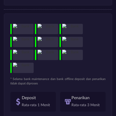
* Selama bank maintenance dan bank offline deposit dan penarikan
tidak dapat diproses
Deposit
Penarikan
Rata-rata 1 Menit
Rata-rata 3 Menit