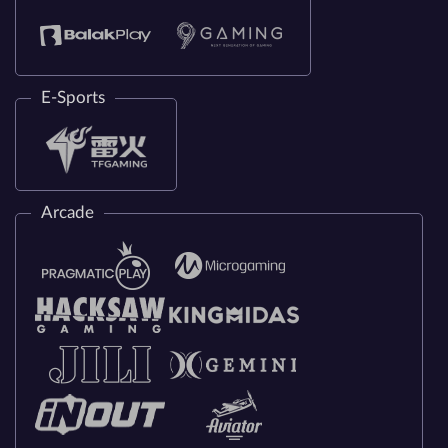
E-Sports
Arcade