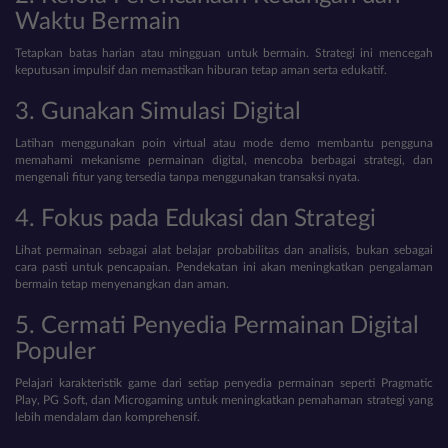
Waktu Bermain
Tetapkan batas harian atau mingguan untuk bermain. Strategi ini mencegah
keputusan impulsif dan memastikan hiburan tetap aman serta edukatif.
3. Gunakan Simulasi Digital
Latihan menggunakan poin virtual atau mode demo membantu pengguna
memahami mekanisme permainan digital, mencoba berbagai strategi, dan
mengenali fitur yang tersedia tanpa menggunakan transaksi nyata.
4. Fokus pada Edukasi dan Strategi
Lihat permainan sebagai alat belajar probabilitas dan analisis, bukan sebagai
cara pasti untuk pencapaian. Pendekatan ini akan meningkatkan pengalaman
bermain tetap menyenangkan dan aman.
5. Cermati Penyedia Permainan Digital
Populer
Pelajari karakteristik game dari setiap penyedia permainan seperti Pragmatic
Play, PG Soft, dan Microgaming untuk meningkatkan pemahaman strategi yang
lebih mendalam dan komprehensif.