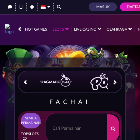
MASUK
DAFTA
IDR
12,679,094,
HOT GAMES
SLOTS
LIVE CASINO
OLAHRAGA
T
FACHAI
SEMUA
PERMAINAN
TOP
SLOTS
20