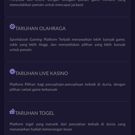
memudahkan pemain untuk mencapai jackpot
TARUHAN OLAHRAGA
Sportsbook Gaming Platform Terbaik menawarkan lebih banyak game,
odds yang lebih tinggi, dan menyediakan pilihan yang lebih banyak
untuk pemain.
TARUHAN LIVE KASINO
Platform Pilihan bagi perusahaan-perusahaan terbaik di dunia, dengan
pilihan variasi game terbanyak
TARUHAN TOGEL
Platform togel yang menarik dari perusahan terbaik di dunia yang
menawarkan hadiah kemenangan besar