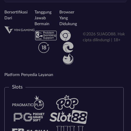
Bersertifikasi
Tanggung
Browser
Dari
Jawab
Yang
Bermain
Didukung
©2026 SIJAGO88. Hak
cipta dilindungi | 18+
Platform Penyedia Layanan
Slots